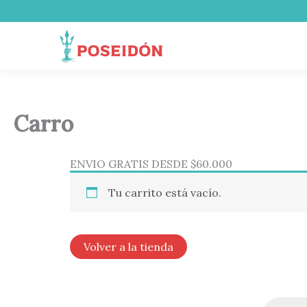
Ir
al
contenido
Carro
ENVIO GRATIS DESDE $60.000
Tu carrito está vacío.
Volver a la tienda
Búsqueda