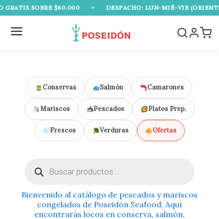
Ir
ATIS SOBRE $60.000
•
DESPACHO: LUN-MIÉ-VIE (ORIENTE Y 
al
contenido
Conservas
Salmón
Camarones
Mariscos
Pescados
Platos Prep.
Frescos
Verduras
Ofertas
Búsqueda
de
productos
Bienvenido al catálogo de pescados y mariscos
congelados de Poseidón Seafood. Aquí
encontrarás locos en conserva, salmón,