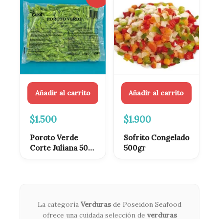
precio
precio
original
actual
era:
es:
$1.900.
$1.500.
Añadir al carrito
Añadir al carrito
$
1.500
$
1.900
Poroto Verde
Sofrito Congelado
Corte Juliana 500
500gr
Gr
La categoría
Verduras
de Poseidon Seafood
ofrece una cuidada selección de
verduras