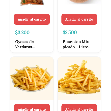
Añadir al carrito
Añadir al carrito
$
3.200
$
2.500
Gyosas de
Pimenton Mix
Verduras
picado – Listo
congeladas 12
para usar.
unidades
Añadir al carrito
Añadir al carrito