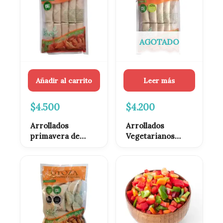
AGOTADO
Añadir al carrito
Leer más
$
4.500
$
4.200
Arrollados
Arrollados
primavera de
Vegetarianos
cerdo congelados
congelados 10
10 unidades
unidades