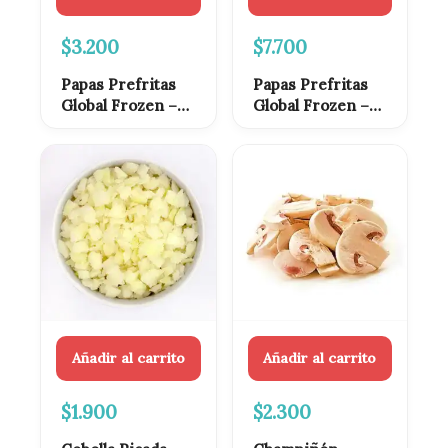
$
3.200
$
7.700
Papas Prefritas
Papas Prefritas
Global Frozen –
Global Frozen –
Bolsa 1kg
Bolsa 2.5 kg
Añadir al carrito
Añadir al carrito
$
1.900
$
2.300