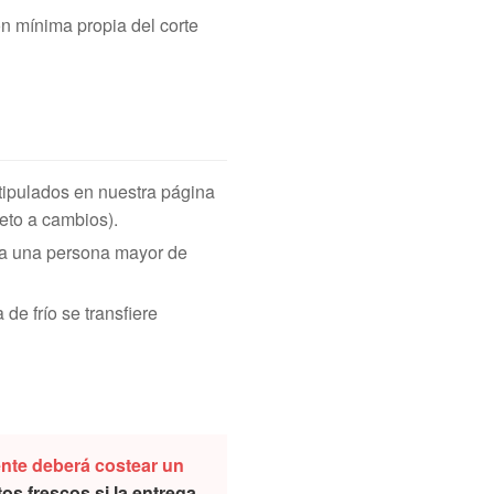
ón mínima propia del corte
tipulados en nuestra página
eto a cambios).
a una persona mayor de
e frío se transfiere
iente deberá costear un
s frescos si la entrega