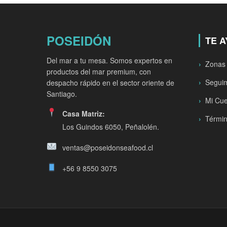
POSEIDÓN
TE 
Del mar a tu mesa. Somos expertos en
Zonas
productos del mar premium, con
Seguim
despacho rápido en el sector oriente de
Santiago.
Mi Cu
Casa Matriz:
Términ
Los Guindos 6050, Peñalolén.
ventas@poseidonseafood.cl
+56 9 8550 3075