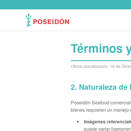
Ir
al
contenido
Términos 
Última actualización: 16 de Dic
2. Naturaleza de
Poseidón Seafood comerciali
bienes requieren un manejo e
Imágenes referencial
puede variar ligeramen