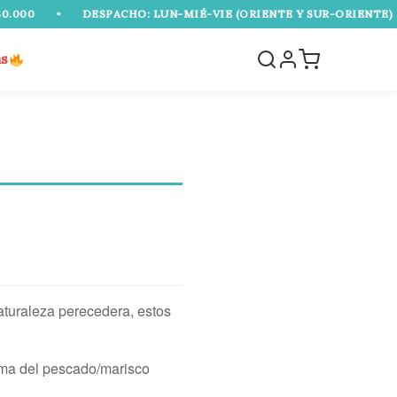
•
DESPACHO: LUN-MIÉ-VIE (ORIENTE Y SUR-ORIENTE)
•
EN
as
aturaleza perecedera, estos
forma del pescado/marisco