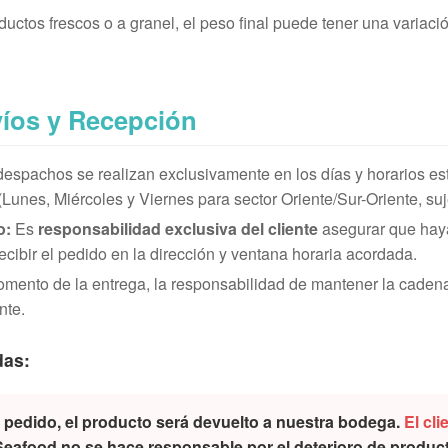
uctos frescos o a granel, el peso final puede tener una variaci
nvíos y Recepción
espachos se realizan exclusivamente en los días y horarios es
Lunes, Miércoles y Viernes para sector Oriente/Sur-Oriente, suj
o:
Es
responsabilidad exclusiva del cliente
asegurar que hay
ecibir el pedido en la dirección y ventana horaria acordada.
mento de la entrega, la responsabilidad de mantener la cadena d
nte.
das:
l pedido, el producto será devuelto a nuestra bodega.
El cl
afood no se hace responsable por el deterioro de producto