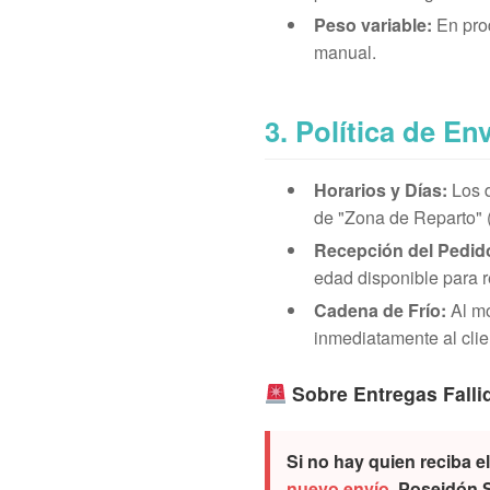
Peso variable:
En prod
manual.
3. Política de E
Horarios y Días:
Los d
de "Zona de Reparto" (
Recepción del Pedid
edad disponible para r
Cadena de Frío:
Al mo
inmediatamente al clie
Sobre Entregas Falli
Si no hay quien reciba e
nuevo envío.
Poseidón Se