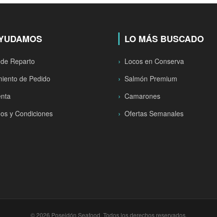
AYUDAMOS
LO MÁS BUSCADO
 de Reparto
Locos en Conserva
iento de Pedido
Salmón Premium
enta
Camarones
os y Condiciones
Ofertas Semanales
© 2026 Poseidón Seafood. Todos los derechos reservados.