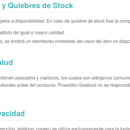
d y Quiebres de Stock
etos a disponibilidad. En caso de quiebre de stock tras la comp
tituto de igual o mayor calidad.
to, se emitirá un reembolso inmediato del valor del ítem no dispo
alud
ntienen pescados y mariscos, los cuales son alérgenos comune
redientes antes del consumo. Poseidón Seafood no se responsab
ivacidad
rección, teléfono, correo) se utiliza exclusivamente para la logís