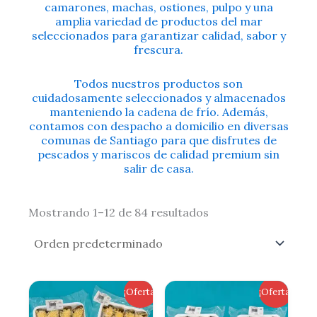
camarones, machas, ostiones, pulpo y una
amplia variedad de productos del mar
seleccionados para garantizar calidad, sabor y
frescura.
Todos nuestros productos son
cuidadosamente seleccionados y almacenados
manteniendo la cadena de frío. Además,
contamos con despacho a domicilio en diversas
comunas de Santiago para que disfrutes de
pescados y mariscos de calidad premium sin
salir de casa.
Mostrando 1–12 de 84 resultados
El
El
El
El
¡Oferta!
¡Oferta!
precio
precio
precio
precio