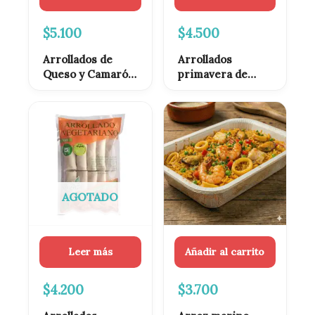
$
5.100
$
4.500
Arrollados de
Arrollados
Queso y Camarón
primavera de
congelados 10
cerdo congelados
unidades
10 unidades
AGOTADO
Leer más
Añadir al carrito
$
4.200
$
3.700