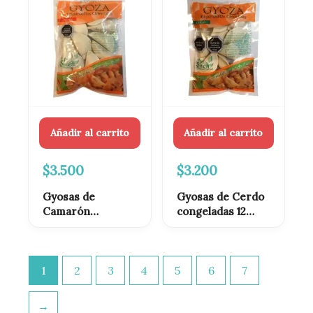
Añadir al carrito
Añadir al carrito
$
3.500
$
3.200
Gyosas de
Gyosas de Cerdo
Camarón
congeladas 12
congeladas 12
unidades
unidades
1
2
3
4
5
6
7
→