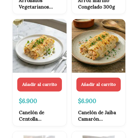
Arrollados
Arroz marino
Vegetarianos
Congelado 300g
congelados 10
unidades
Añadir al carrito
Añadir al carrito
$
6.900
$
6.900
Canelón de
Canelón de Jaiba
Centolla
Camarón
Congelado Listo
Congelado