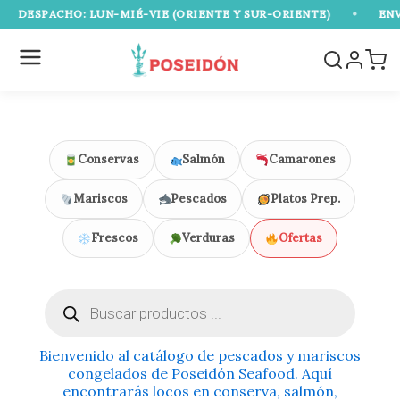
Ir
ESPACHO: LUN-MIÉ-VIE (ORIENTE Y SUR-ORIENTE)
•
ENVÍO G
al
contenido
Conservas
Salmón
Camarones
Mariscos
Pescados
Platos Prep.
Frescos
Verduras
Ofertas
Búsqueda
de
productos
Bienvenido al catálogo de pescados y mariscos
congelados de Poseidón Seafood. Aquí
encontrarás locos en conserva, salmón,