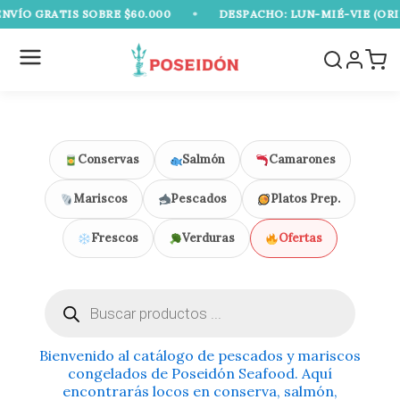
Ir
O GRATIS SOBRE $60.000
•
DESPACHO: LUN-MIÉ-VIE (ORIENT
al
contenido
Conservas
Salmón
Camarones
Mariscos
Pescados
Platos Prep.
Frescos
Verduras
Ofertas
Búsqueda
de
productos
Bienvenido al catálogo de pescados y mariscos
congelados de Poseidón Seafood. Aquí
encontrarás locos en conserva, salmón,