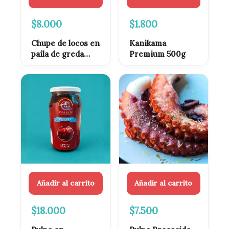
$
8.000
$
1.800
Chupe de locos en
Kanikama
paila de greda
Premium 500g
listo y congelado
Añadir al carrito
Añadir al carrito
$
18.000
$
7.500