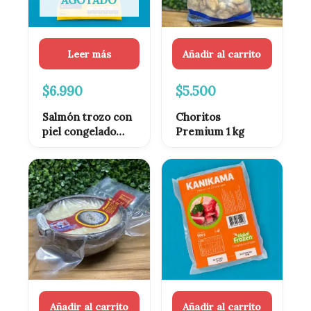
AGOTADO
Leer más
Añadir al carrito
$
6.990
$
5.500
Salmón trozo con
Choritos
piel congelado
Premium 1 kg
500GR
Añadir al carrito
Añadir al carrito