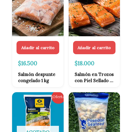
Añadir al carrito
Añadir al carrito
$
16.500
$
18.000
Salmón despunte
Salmón en Trozos
congelado 1 kg
con Piel Sellado al
Vacío (1 kg)
El
El
¡Oferta!
precio
precio
original
actual
era:
es:
$8.500.
$6.990.