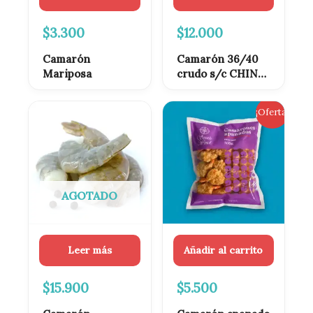
$
3.300
$
12.000
Camarón
Camarón 36/40
Mariposa
crudo s/c CHINO
1kg
El
El
¡Oferta!
precio
precio
original
actual
era:
es:
$6.500.
$5.500.
AGOTADO
Leer más
Añadir al carrito
$
15.900
$
5.500