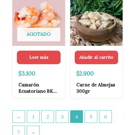
AGOTADO
Leer más
Añadir al carrito
$
3.100
$
2.900
Camarón
Carne de Almejas
Ecuatoriano BKS
300gr
(Mix) Cocido
Pelado 250gr
←
1
2
3
4
5
6
7
→