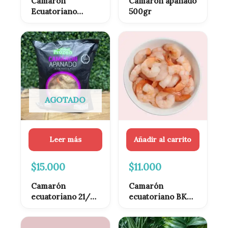
Camarón
Camarón apanado
Ecuatoriano
500gr
JUMBO Crudo con
Cáscara 1kg
AGOTADO
Leer más
Añadir al carrito
$
15.000
$
11.000
Camarón
Camarón
ecuatoriano 21/25
ecuatoriano BKS
apanado 1kg
(Mix) cocido
pelado 1kg