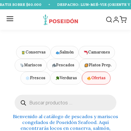
Ir
S SOBRE $60.000
•
DESPACHO: LUN-MIÉ-VIE (ORIENTE Y SUR
al
contenido
Conservas
Salmón
Camarones
Mariscos
Pescados
Platos Prep.
Frescos
Verduras
Ofertas
Búsqueda
de
productos
Bienvenido al catálogo de pescados y mariscos
congelados de Poseidón Seafood. Aquí
encontrarás locos en conserva, salmón,