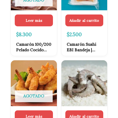
AGOTADO
Leer más
Añadir al carrito
$
8.300
$
2.500
Camarón 100/200
Camarón Sushi
Pelado Cocido
EBI Bandeja |
Chino 1kg
Camarón Cocido
Premium para
Sushi
AGOTADO
Leer más
Añadir al carrito