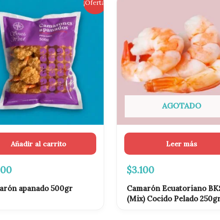
El
¡Oferta!
cio
precio
ginal
actual
es:
500.
$5.500.
AGOTADO
Añadir al carrito
Leer más
500
$
3.100
arón apanado 500gr
Camarón Ecuatoriano BK
(Mix) Cocido Pelado 250g