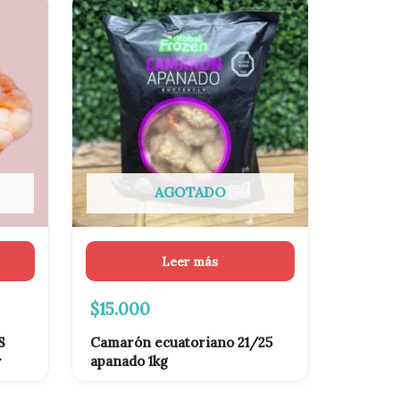
AGOTADO
Leer más
$
15.000
S
Camarón ecuatoriano 21/25
r
apanado 1kg