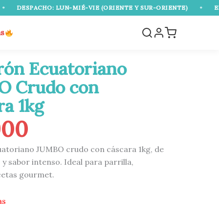
HO: LUN-MIÉ-VIE (ORIENTE Y SUR-ORIENTE)
•
ENVÍO GRATIS
as
ón Ecuatoriano
O Crudo con
ra 1kg
900
atoriano JUMBO crudo con cáscara 1kg, de
 sabor intenso. Ideal para parrilla,
cetas gourmet.
as