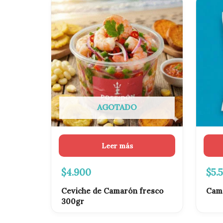
El
pre
ori
era:
$6.
AGOTADO
Leer más
$
4.900
$
5.
Ceviche de Camarón fresco
Cam
300gr