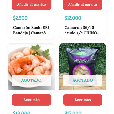
Añadir al carrito
Añadir al carrito
$
2.500
$
12.000
Camarón Sushi EBI
Camarón 36/40
Bandeja | Camarón
crudo s/c CHINO
Cocido Premium
1kg
para Sushi
AGOTADO
AGOTADO
Leer más
Leer más
$
13.000
$
15.000