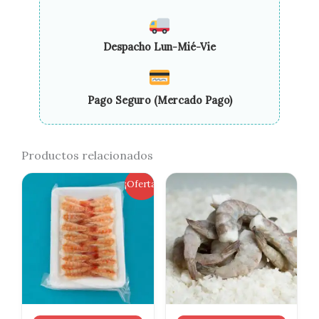
Despacho Lun-Mié-Vie
Pago Seguro (Mercado Pago)
Productos relacionados
El
El
¡Oferta!
precio
precio
original
actual
era:
es:
$5.000.
$2.500.