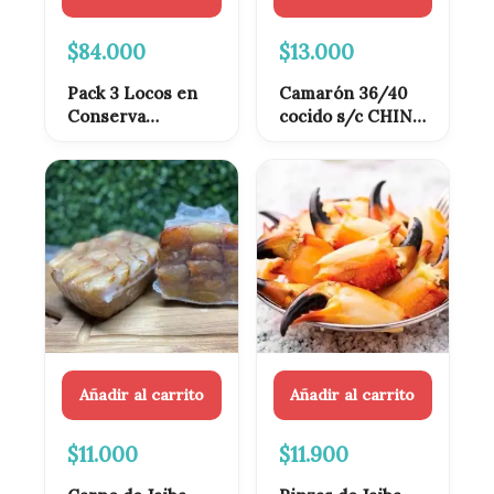
$
84.000
$
13.000
Pack 3 Locos en
Camarón 36/40
Conserva
cocido s/c CHINO
Premium 1 Litro |
1kg
Oferta Especial
Añadir al carrito
Añadir al carrito
$
11.000
$
11.900