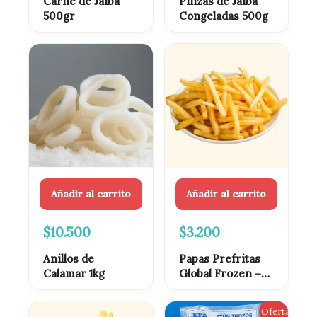
Carne de Jaiba
Pinzas de Jaiba
500gr
Congeladas 500g
Añadir al carrito
Añadir al carrito
$
10.500
$
3.200
Anillos de
Papas Prefritas
Calamar 1kg
Global Frozen –
Bolsa 1kg
El
El
¡Oferta!