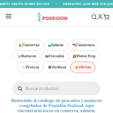
Ir
ÍO GRATIS SOBRE $60.000
•
DESPACHO: LUN-MIÉ-VIE (ORIEN
al
contenido
Conservas
Salmón
Camarones
Mariscos
Pescados
Platos Prep.
Frescos
Verduras
Ofertas
Búsqueda
de
productos
Bienvenido al catálogo de pescados y mariscos
congelados de Poseidón Seafood. Aquí
encontrarás locos en conserva, salmón,