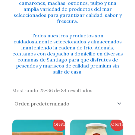
camarones, machas, ostiones, pulpo y una
amplia variedad de productos del mar
seleccionados para garantizar calidad, sabor y
frescura.
Todos nuestros productos son
cuidadosamente seleccionados y almacenados
manteniendo la cadena de frío. Además,
contamos con despacho a domicilio en diversas
comunas de Santiago para que disfrutes de
pescados y mariscos de calidad premium sin
salir de casa.
Mostrando 25–36 de 84 resultados
El
El
El
El
¡Oferta!
¡Oferta!
precio
precio
precio
precio