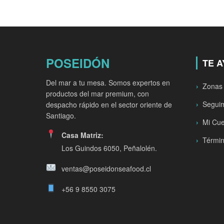
POSEIDÓN
TE 
Del mar a tu mesa. Somos expertos en
Zonas
productos del mar premium, con
Seguim
despacho rápido en el sector oriente de
Santiago.
Mi Cu
Casa Matriz:
Términ
Los Guindos 6050, Peñalolén.
ventas@poseidonseafood.cl
+56 9 8550 3075