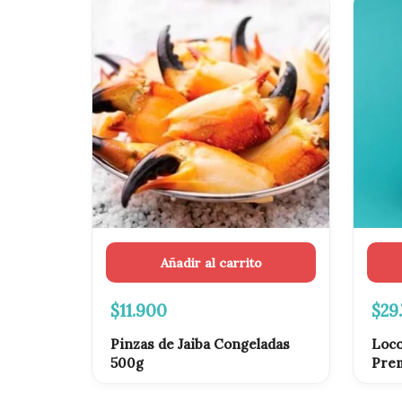
El
pre
ori
era:
$31
Añadir al carrito
$
11.900
$
29
Pinzas de Jaiba Congeladas
Loco
500g
Prem
Gara