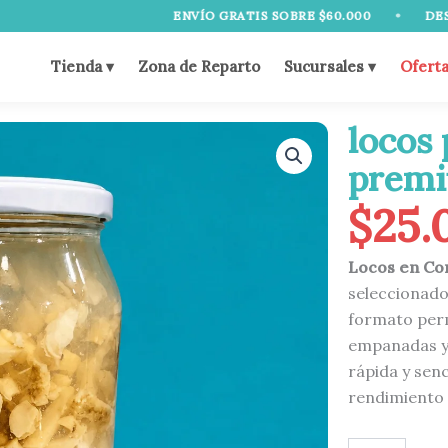
ENVÍO GRATIS SOBRE $60.000
•
DESPACHO: LUN
Tienda ▾
Zona de Reparto
Sucursales ▾
Ofert
locos
prem
$
25.
Locos en Con
seleccionado
formato perm
empanadas y
rápida y sen
rendimiento 
locos