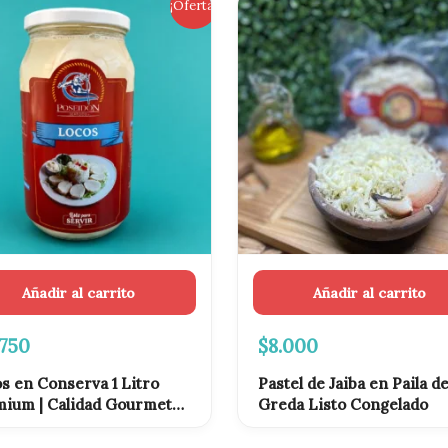
El
¡Oferta!
cio
precio
ginal
actual
es:
.990.
$29.750.
Añadir al carrito
Añadir al carrito
.750
$
8.000
s en Conserva 1 Litro
Pastel de Jaiba en Paila d
ium | Calidad Gourmet
Greda Listo Congelado
ntizada