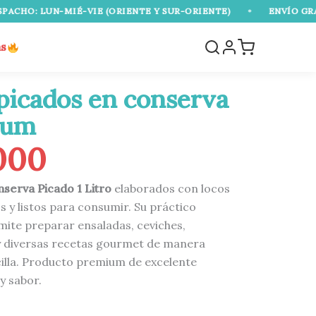
-MIÉ-VIE (ORIENTE Y SUR-ORIENTE)
•
ENVÍO GRATIS SOBRE 
as
 picados en conserva
ium
000
serva Picado 1 Litro
elaborados con locos
s y listos para consumir. Su práctico
ite preparar ensaladas, ceviches,
 diversas recetas gourmet de manera
cilla. Producto premium de excelente
y sabor.