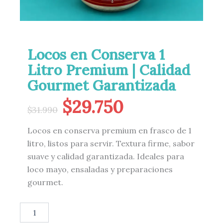
Locos en Conserva 1
Litro Premium | Calidad
Gourmet Garantizada
El
El
$
29.750
precio
precio
$
31.990
original
actual
Locos en conserva premium en frasco de 1
era:
es:
litro, listos para servir. Textura firme, sabor
$31.990.
$29.750.
suave y calidad garantizada. Ideales para
loco mayo, ensaladas y preparaciones
gourmet.
Locos
en