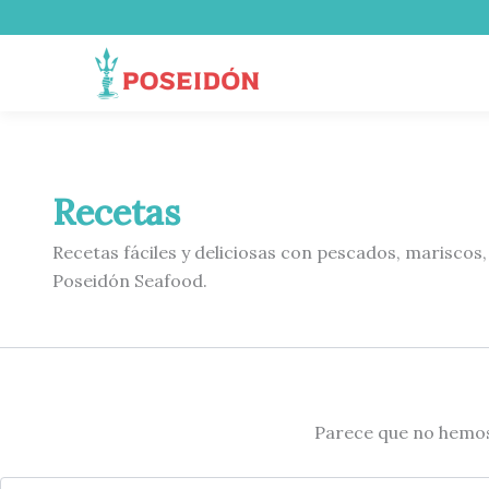
Buscar
Ir
por:
al
contenido
Recetas
Recetas fáciles y deliciosas con pescados, marisco
Poseidón Seafood.
Parece que no hemos