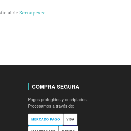
ficial de
Sernapesca
COMPRA SEGURA
Pagos protegidos y encriptados.
Procesamos a través de:
MERCADO PAGO
VISA