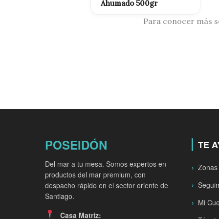
Ahumado 500gr
Para conocer más sob
POSEIDÓN
TE 
Del mar a tu mesa. Somos expertos en
Zonas
productos del mar premium, con
Seguim
despacho rápido en el sector oriente de
Santiago.
Mi Cu
Casa Matriz: