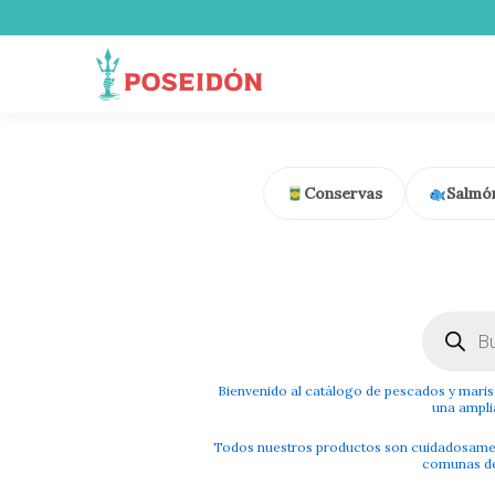
Ir
al
contenido
Conservas
Salmó
Búsqueda
de
producto
Bienvenido al catálogo de pescados y mari
una ampli
Todos nuestros productos son cuidadosamen
comunas de 