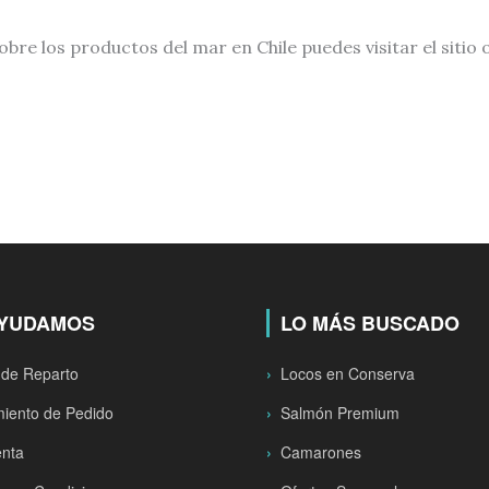
re los productos del mar en Chile puedes visitar el sitio o
AYUDAMOS
LO MÁS BUSCADO
 de Reparto
Locos en Conserva
iento de Pedido
Salmón Premium
enta
Camarones