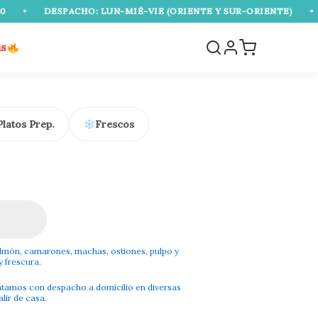
•
DESPACHO: LUN-MIÉ-VIE (ORIENTE Y SUR-ORIENTE)
•
EN
as
Platos Prep.
Frescos
lmón, camarones, machas, ostiones, pulpo y
 frescura.
tamos con despacho a domicilio en diversas
lir de casa.