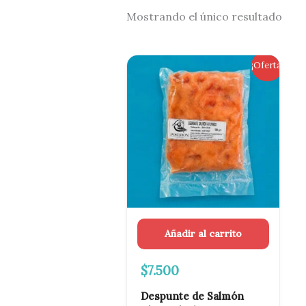
Mostrando el único resultado
El
El
¡Oferta!
precio
precio
original
actual
era:
es:
$8.000.
$7.500.
Añadir al carrito
$
7.500
Despunte de Salmón