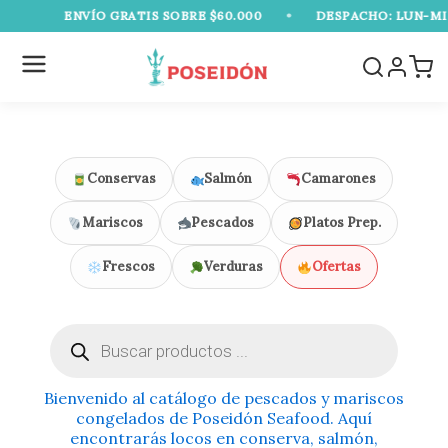
Ir
ENVÍO GRATIS SOBRE $60.000
•
DESPACHO: LUN-MIÉ-
al
contenido
Conservas
Salmón
Camarones
Mariscos
Pescados
Platos Prep.
Frescos
Verduras
Ofertas
Búsqueda
de
productos
Bienvenido al catálogo de pescados y mariscos
congelados de Poseidón Seafood. Aquí
encontrarás locos en conserva, salmón,