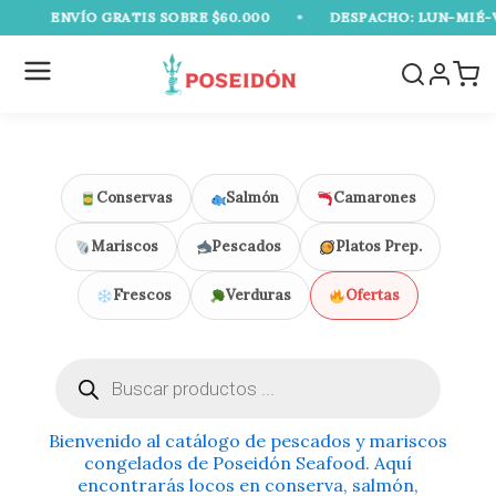
Ir
ENVÍO GRATIS SOBRE $60.000
•
DESPACHO: LUN-MIÉ-VIE
al
contenido
Conservas
Salmón
Camarones
Mariscos
Pescados
Platos Prep.
Frescos
Verduras
Ofertas
Búsqueda
de
productos
Bienvenido al catálogo de pescados y mariscos
congelados de Poseidón Seafood. Aquí
encontrarás locos en conserva, salmón,