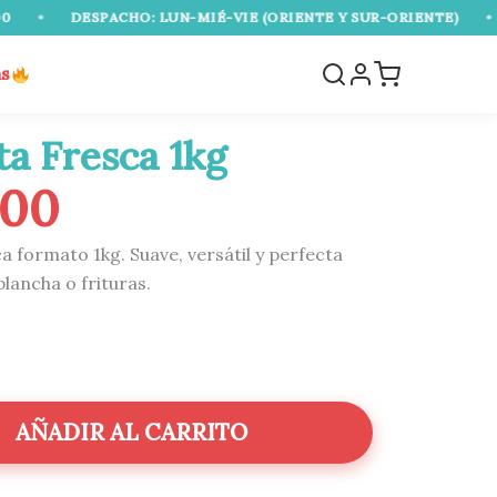
ACHO: LUN-MIÉ-VIE (ORIENTE Y SUR-ORIENTE)
•
ENVÍO GRAT
as
ta Fresca 1kg
000
a formato 1kg. Suave, versátil y perfecta
lancha o frituras.
AÑADIR AL CARRITO