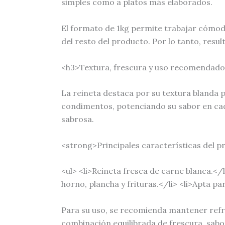
simples como a platos más elaborados.
El formato de 1kg permite trabajar cómoda
del resto del producto. Por lo tanto, resu
<h3>Textura, frescura y uso recomendad
La reineta destaca por su textura blanda p
condimentos, potenciando su sabor en cad
sabrosa.
<strong>Principales características del 
<ul> <li>Reineta fresca de carne blanca.</l
horno, plancha y frituras.</li> <li>Apta p
Para su uso, se recomienda mantener refri
combinación equilibrada de frescura, sabor 