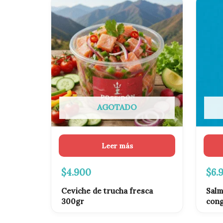
El
pre
ori
era:
$8.
AGOTADO
Leer más
$
4.900
$
6.
Ceviche de trucha fresca
Salm
300gr
con