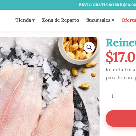
ENVÍO GRATIS SOBRE $60.000
•
DESP
Tienda ▾
Zona de Reparto
Sucursales ▾
Ofert
Reine
$
17.
Reineta fresc
para horno, p
Reineta
Fresca
1kg
cantidad