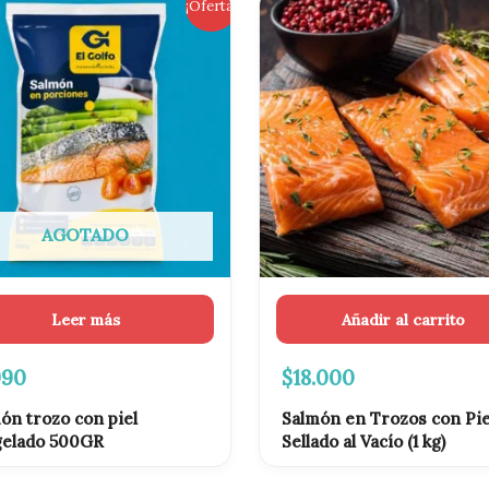
El
¡Oferta!
cio
precio
ginal
actual
es:
500.
$6.990.
AGOTADO
Leer más
Añadir al carrito
990
$
18.000
ón trozo con piel
Salmón en Trozos con Pie
gelado 500GR
Sellado al Vacío (1 kg)