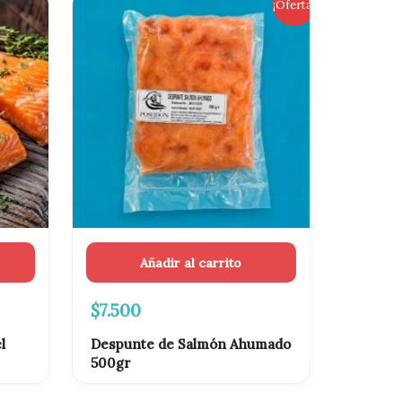
El
El
¡Oferta!
precio
precio
original
actual
era:
es:
$8.000.
$7.500.
Añadir al carrito
$
7.500
l
Despunte de Salmón Ahumado
500gr