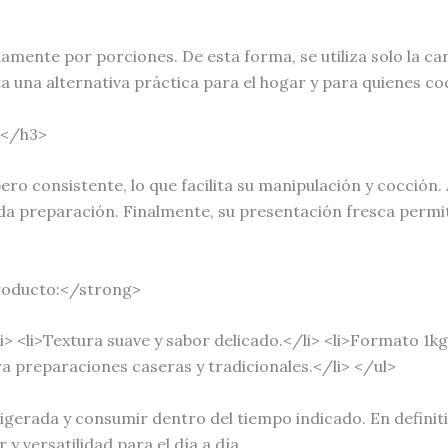
mente por porciones. De esta forma, se utiliza solo la ca
lta una alternativa práctica para el hogar y para quienes c
o</h3>
ero consistente, lo que facilita su manipulación y cocción.
a preparación. Finalmente, su presentación fresca permite
producto:</strong>
i> <li>Textura suave y sabor delicado.</li> <li>Formato 1kg,
ara preparaciones caseras y tradicionales.</li> </ul>
gerada y consumir dentro del tiempo indicado. En definiti
y versatilidad para el día a día.