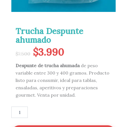
Trucha Despunte
ahumado
El
El
$
3.990
precio
precio
$
7.500
original
actual
Despunte de trucha ahumada
de peso
era:
es:
variable entre 300 y 400 gramos. Producto
$7.500.
$3.990.
listo para consumir, ideal para tablas,
ensaladas, aperitivos y preparaciones
gourmet. Venta por unidad.
Trucha
Despunte
ahumado
cantidad