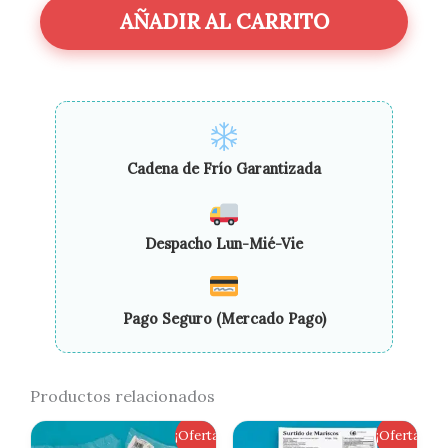
AÑADIR AL CARRITO
Cadena de Frío Garantizada
Despacho Lun-Mié-Vie
Pago Seguro (Mercado Pago)
Productos relacionados
El
El
El
El
¡Oferta!
¡Oferta!