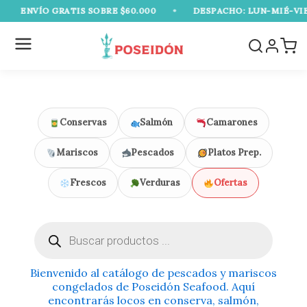
Ir
ENVÍO GRATIS SOBRE $60.000
•
DESPACHO: LUN-MIÉ-VIE (
al
contenido
Conservas
Salmón
Camarones
Mariscos
Pescados
Platos Prep.
Frescos
Verduras
Ofertas
Búsqueda
de
productos
Bienvenido al catálogo de pescados y mariscos
congelados de Poseidón Seafood. Aquí
encontrarás locos en conserva, salmón,