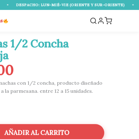
HO: LUN-MIÉ-VIE (ORIENTE Y SUR-ORIENTE)
•
ENVÍO GRATI
as
s 1/2 Concha
ja
00
machas con 1/2 concha, producto diseñado
a la parmesana. entre 12 a 15 unidades.
AÑADIR AL CARRITO