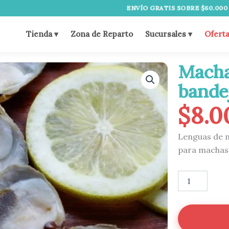
ENVÍO GRATIS SOBRE $60.000
•
DESPAC
Tienda ▾
Zona de Reparto
Sucursales ▾
Ofert
Macha
bande
$
8.0
Lenguas de 
para machas 
Machas
1/2
Concha
bandeja
cantidad