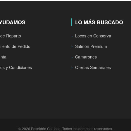
AYUDAMOS
LO MÁS BUSCADO
 de Reparto
Locos en Conserva
iento de Pedido
Salmón Premium
enta
Camarones
os y Condiciones
Ofertas Semanales
© 2026 Poseidón Seafood. Todos los derechos reservados.